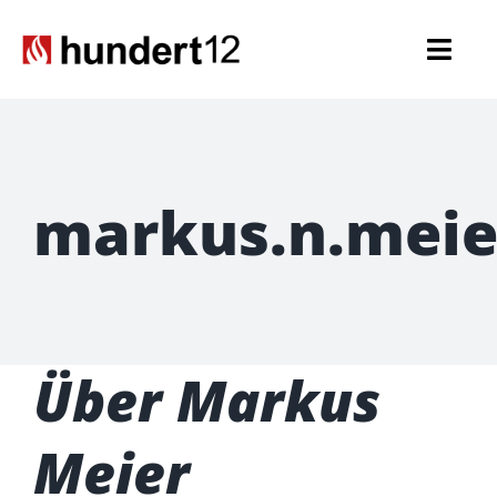
Zum
Inhalt
Togg
springen
Navi
Einsatzkräfte
Führungskräfte
markus.n.meie
Spezialaufgaben
Seniorenabteilung
Über
Markus
Nachwuchs
Meier