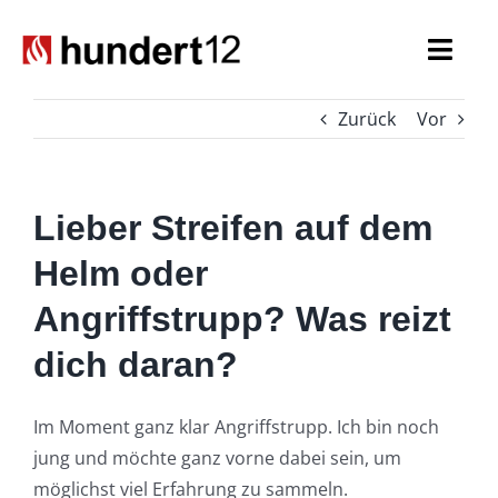
Zum
Inhalt
Togg
springen
Navi
Zurück
Vor
Einsatzkräfte
Führungskräfte
Lieber Streifen auf dem
Spezialaufgaben
Helm oder
Angriffstrupp? Was reizt
Seniorenabteilung
dich daran?
Nachwuchs
Im Moment ganz klar Angriffstrupp. Ich bin noch
jung und möchte ganz vorne dabei sein, um
möglichst viel Erfahrung zu sammeln.