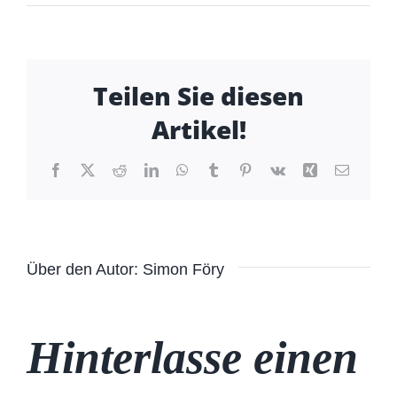
Teilen Sie diesen
Artikel!
Facebook
X
Reddit
LinkedIn
WhatsApp
Tumblr
Pinterest
Vk
Xing
E-
Mail
Über den Autor:
Simon Föry
Hinterlasse einen