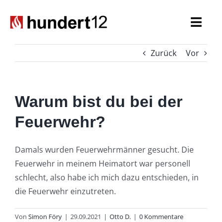
Zum
Inhalt
Togg
springen
Navi
Zurück
Vor
Einsatzkräfte
Führungskräfte
Warum bist du bei der
Spezialaufgaben
Feuerwehr?
Seniorenabteilung
Damals wurden Feuerwehrmänner gesucht. Die
Feuerwehr in meinem Heimatort war personell
Nachwuchs
schlecht, also habe ich mich dazu entschieden, in
die Feuerwehr einzutreten.
Von
Simon Föry
|
29.09.2021
|
Otto D.
|
0 Kommentare