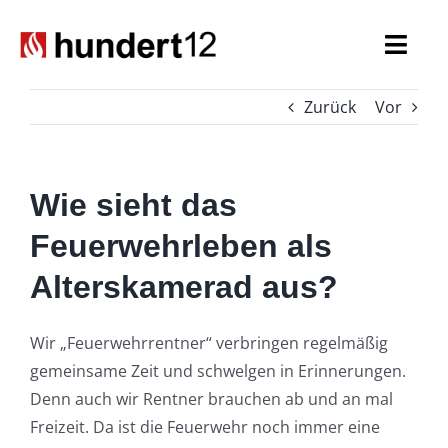
Zum
Inhalt
Togg
springen
Navi
Zurück
Vor
Einsatzkräfte
Führungskräfte
Wie sieht das
Spezialaufgaben
Feuerwehrleben als
Alterskamerad aus?
Seniorenabteilung
Nachwuchs
Wir „Feuerwehrrentner“ verbringen regelmäßig
gemeinsame Zeit und schwelgen in Erinnerungen.
Denn auch wir Rentner brauchen ab und an mal
Freizeit. Da ist die Feuerwehr noch immer eine