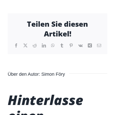
Teilen Sie diesen
Artikel!
Facebook
X
Reddit
LinkedIn
WhatsApp
Tumblr
Pinterest
Vk
Xing
E-
Mail
Über den Autor:
Simon Föry
Hinterlasse