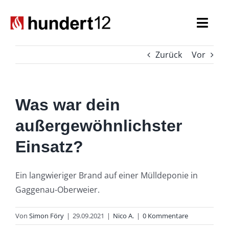
Zum
Inhalt
Togg
springen
Navi
Zurück
Vor
Einsatzkräfte
Führungskräfte
Was war dein
Spezialaufgaben
außergewöhnlichster
Einsatz?
Seniorenabteilung
Nachwuchs
Ein langwieriger Brand auf einer Mülldeponie in
Gaggenau-Oberweier.
Von
Simon Föry
|
29.09.2021
|
Nico A.
|
0 Kommentare