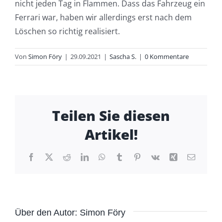
nicht jeden Tag in Flammen. Dass das Fahrzeug ein
Ferrari war, haben wir allerdings erst nach dem
Löschen so richtig realisiert.
Von
Simon Föry
|
29.09.2021
|
Sascha S.
|
0 Kommentare
Teilen Sie diesen
Artikel!
Facebook
X
Reddit
LinkedIn
WhatsApp
Tumblr
Pinterest
Vk
Xing
E-
Mail
Über den Autor:
Simon Föry