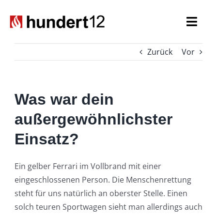
Zum
Inhalt
Togg
springen
Navi
Zurück
Vor
Einsatzkräfte
Führungskräfte
Was war dein
Spezialaufgaben
außergewöhnlichster
Einsatz?
Seniorenabteilung
Nachwuchs
Ein gelber Ferrari im Vollbrand mit einer
eingeschlossenen Person. Die Menschenrettung
steht für uns natürlich an oberster Stelle. Einen
solch teuren Sportwagen sieht man allerdings auch