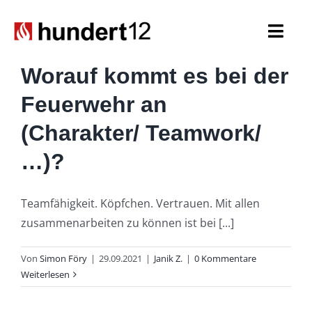
Zum
Inhalt
Togg
springen
Navi
Worauf kommt es bei der
Einsatzkräfte
Feuerwehr an
Führungskräfte
(Charakter/ Teamwork/
…)?
Spezialaufgaben
Seniorenabteilung
Teamfähigkeit. Köpfchen. Vertrauen. Mit allen
zusammenarbeiten zu können ist bei [...]
Nachwuchs
Von
Simon Föry
|
29.09.2021
|
Janik Z.
|
0 Kommentare
Weiterlesen