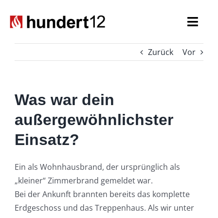
Zum
Inhalt
Togg
springen
Navi
Zurück
Vor
Einsatzkräfte
Führungskräfte
Was war dein
Spezialaufgaben
außergewöhnlichster
Einsatz?
Seniorenabteilung
Nachwuchs
Ein als Wohnhausbrand, der ursprünglich als
„kleiner“ Zimmerbrand gemeldet war.
Bei der Ankunft brannten bereits das komplette
Erdgeschoss und das Treppenhaus. Als wir unter