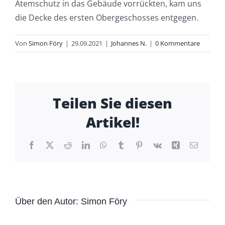
Atemschutz in das Gebäude vorrückten, kam uns
die Decke des ersten Obergeschosses entgegen.
Von
Simon Föry
|
29.09.2021
|
Johannes N.
|
0 Kommentare
Teilen Sie diesen
Artikel!
Facebook
X
Reddit
LinkedIn
WhatsApp
Tumblr
Pinterest
Vk
Xing
E-
Mail
Über den Autor:
Simon Föry