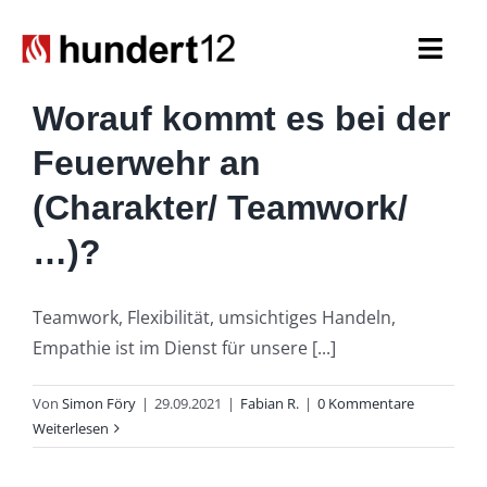
Zum
Inhalt
Togg
springen
Navi
Worauf kommt es bei der
Einsatzkräfte
Feuerwehr an
Führungskräfte
(Charakter/ Teamwork/
…)?
Spezialaufgaben
Seniorenabteilung
Teamwork, Flexibilität, umsichtiges Handeln,
Empathie ist im Dienst für unsere [...]
Nachwuchs
Von
Simon Föry
|
29.09.2021
|
Fabian R.
|
0 Kommentare
Weiterlesen