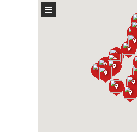
)
im
im
im
in
)
r