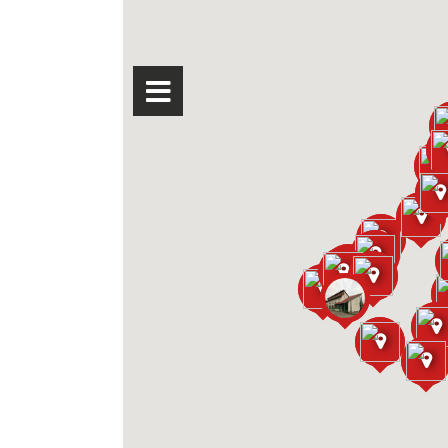
m
)
im
im
im
in
)
r