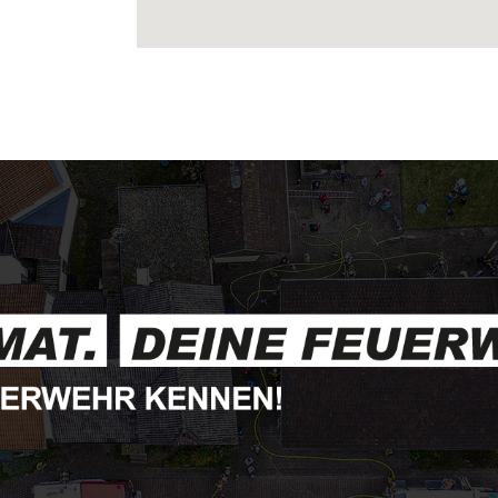
en
)
en
)
en
)