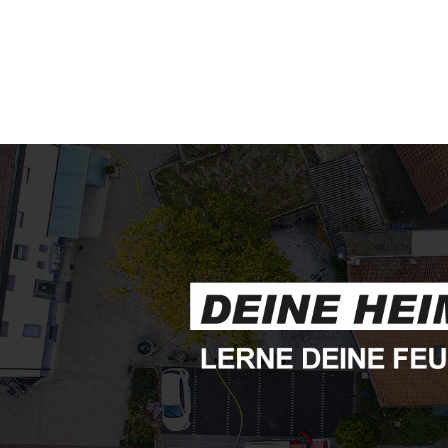
77833 Ottersweier (Deutschland)
Feuerwehr Baden-Bad
Abteilung Varnhalt
76534 Baden-Baden (Deutschland
Feuerwehr Baden-Bad
Abteilung Neuweier
76534 Baden-Baden (Deutschland
Feuerwehr Baden-Bad
Abteilung Sandweier
76532 Baden-Baden (Deutschland